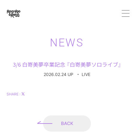
HOME
NEWS
ABOUT
3/6 白嵜美夢卒業記念 『白嵜美夢ソロライブ』
MEMBER
2026.02.24 UP
・
LIVE
SCHEDULE
SHARE :
VIDEO
DISCOGRAPHY
BACK